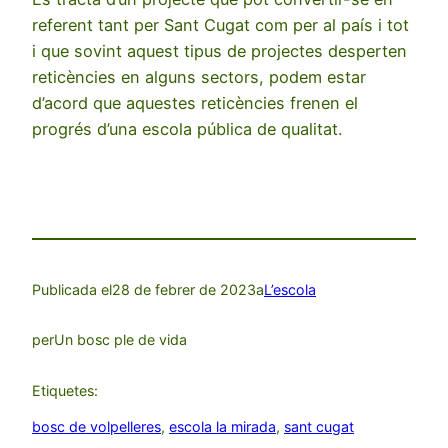
referent tant per Sant Cugat com per al país i tot
i que sovint aquest tipus de projectes desperten
reticències en alguns sectors, podem estar
d’acord que aquestes reticències frenen el
progrés d’una escola pública de qualitat.
Publicada el
28 de febrer de 2023
a
L’escola
per
Un bosc ple de vida
Etiquetes:
bosc de volpelleres
, 
escola la mirada
, 
sant cugat