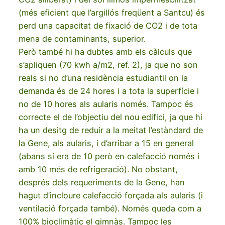
(més eficient que l’argillós freqüent a Santcu) és
perd una capacitat de fixació de CO2 i de tota
mena de contaminants, superior.
Però també hi ha dubtes amb els càlculs que
s’apliquen (70 kwh a/m2, ref. 2), ja que no son
reals si no d’una residència estudiantil on la
demanda és de 24 hores i a tota la superfície i
no de 10 hores als aularis només. Tampoc és
correcte el de l’objectiu del nou edifici, ja que hi
ha un desitg de reduir a la meitat l’estàndard de
la Gene, als aularis, i d’arribar a 15 en general
(abans sí era de 10 però en calefacció només i
amb 10 més de refrigeració). No obstant,
després dels requeriments de la Gene, han
hagut d’incloure calefacció forçada als aularis (i
ventilació forçada també). Només queda com a
100% bioclimàtic el gimnàs. Tampoc les