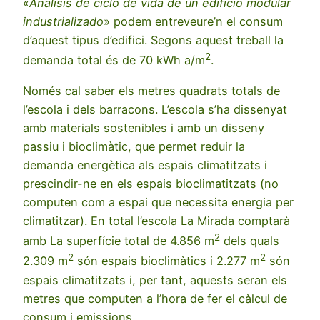
«
Análisis de ciclo de vida de un edificio modular
industrializado
» podem entreveure’n el consum
d’aquest tipus d’edifici. Segons aquest treball la
2
demanda total és de 70 kWh a/m
.
Només cal saber els metres quadrats totals de
l’escola i dels barracons. L’escola s’ha dissenyat
amb materials sostenibles i amb un disseny
passiu i bioclimàtic, que permet reduir la
demanda energètica als espais climatitzats i
prescindir-ne en els espais bioclimatitzats (no
computen com a espai que necessita energia per
climatitzar). En total l’escola La Mirada comptarà
2
amb La superfície total de 4.856 m
dels quals
2
2
2.309 m
són espais bioclimàtics i 2.277 m
són
espais climatitzats i, per tant, aquests seran els
metres que computen a l’hora de fer el càlcul de
consum i emissions.