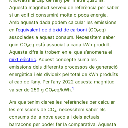
Aquesta magnitud serveix de referència per saber
si un edifici consumirà molta o poca energia.
Amb aquesta dada podem calcular les emissions
en l’
equivalent de diòxid de carboni
(CO₂eq)
associades a aquest consum. Necessitem saber
quin CO₂eq està associat a cada kWh produït.
Aquesta xifra la trobem en el que s’anomena el
mixt elèctric
. Aquest concepte suma les
emissions dels diferents processos de generació
energètica i els divideix pel total de kWh produïts
al cap de l’any. Per l’any 2022 aquesta magnitud
1
va ser de 259 g CO₂eq/kWh.
Ara que tenim clares les referències per calcular
les emissions de CO₂, necessitem saber els
consums de la nova escola i dels actuals
barracons per poder fer la comparativa. Aquesta