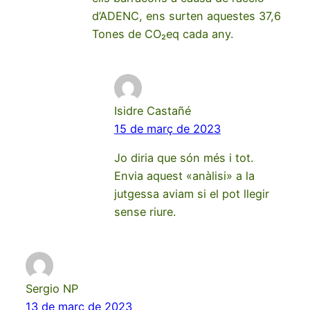
d’ADENC, ens surten aquestes 37,6
Tones de CO₂eq cada any.
Isidre Castañé
15 de març de 2023
Jo diria que són més i tot.
Envia aquest «anàlisi» a la
jutgessa aviam si el pot llegir
sense riure.
Sergio NP
13 de març de 2023